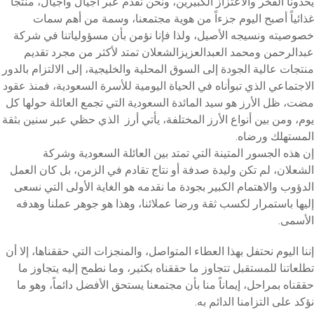
يحدونا الفخر والاعتزاز الكبيرين، ونحن نقدم عبر أجيال وأجيال، منتجاً
غذائياً أصبح اليوم جزءاً من هوية مجتمعنا، وسمة من أهم سمات
خصوصيته ونسيجه الأصيل، ولذا فإنا نؤمن بأن مسؤولياتنا في شركة
عبدالرحمن ومحمد العبدالعزيزالشعلان تمتد لأكثر من مجرد تقديم
منتجات عالية الجودة إلى السوق المحلية والخليجية، إلى الالتزام بالدور
الاجتماعي الذي تبوأناه في الحياة اليومية للأسرة السعودية، فمنذ عقود
مضت، ظل الأرز هو سيد المائدة السعودية التي تجمع العائلة حولها كل
يوم، ومن بين أنواع الأرز المختلفة، يأتي أرز
الذي حظي عبر سنين بثقة
المستهلك ورضاه.
إن هذه الجسور المتينة التي تمتد بين العائلة السعودية وشركة
الشعلان، لم تكن وليدة صدفة أو نتاج تقادم في الزمن، بل كان العمل
الدؤوب والاهتمام الكبير بجودة ما نقدمه هو الغاية الأولى التي نسعى
إليها باستمرار لكسب ثقة ورضا عملائنا، وهذا هو جوهر عملنا وهدفه
الأسمى.
إننا اليوم نحتفل بهذا العطاء المتواصل، والمنجزات التي حققناها، إلا أن
تطلعاتنا للمستقبل تتجاوز ما حققناه بكثير، وما نطمح إليه يتجاوز ما
حققناه بمراحل، إيماناً منا بأن مجتمعنا يستحق الأفضل دائماً، وهو ما
نؤكد على التزامنا الدائم به.