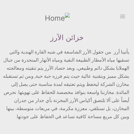
تجاوز
إلى
المحتوى
Select
الرئيسي
your
language
خزائن الآرز
يأتينا أرز
من حقول الأرز الشاسعة في شبه القارة الهندية والتي
تسقيها مياه الأمطار الطبيعة النقية ومياه الأنهار المنحدرة من جبال
الهملايا بشكل دائم وطبيعي، وبعد حصاد الأرز يتم تنقيته ومعالجته
بشكل مميز وبتقنية عالية حيث يتم فرزه حبة حبة, ومن ثم تستقبله
مخازن الشركة ليحفظ ويتم تعتيقه لمدة مناسبة حتى يصل إلى
المائدة. مخازننا واسعة بنوافذ مخصصة للحفاظ على تهويتها. نحرص
أيضاً على ألا تلتصق أكياس الأرز المخزنة بأي جدار من جدران
المخازن، بل تستلقي، معززة مكرمة، في مربعات متوسطة، بينها
وبين كل مربع مساحة كافية تساعد في الحفاظ على جودتها.