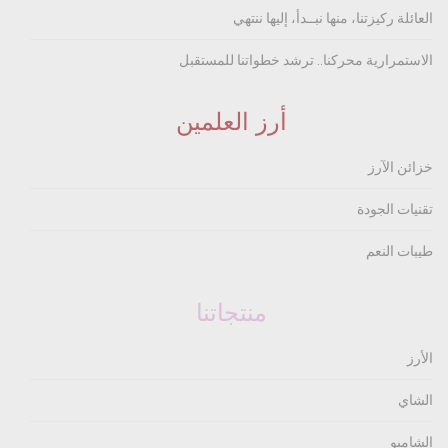
العائلة ركيزتنا، منها نبــدأ، إليها ننتهي
الاستمرارية محركنا.. ترشد خطواتنا للمستقبل
أرز العلمين
خزائن الآرز
تقنيات الجودة
طيبات النعم
منتجاتنا
الأرز
الشاي
الشامبو