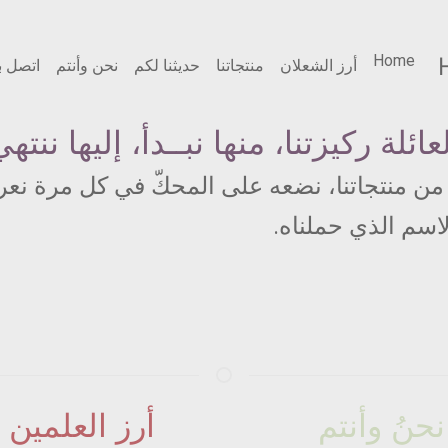
القائمة
Home
أرز الشعلان
منتجاتنا
حديثنا لكم
نحن وأنتم
اتصل بن
الرئيسية
عائلة ركيزتنا، منها نبــدأ، إليها ننته
من منتجاتنا، نضعه على المحكّ في كل مرة نعرض
اسم الذي حملناه.
نحنُ وأنتم
أرز العلمين