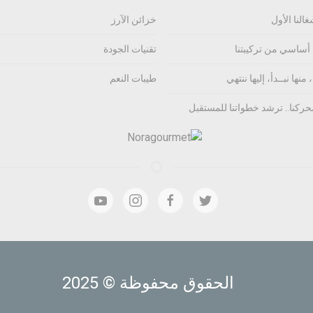
غالنا الأول
خزائن الآرز
 أساسي من تركيبتنا
تقنيات الجودة
 منها نبــدأ، إليها ننتهي
طيبات النعم
حركنا.. ترشد خطواتنا للمستقبل
الحقوق محفوظة © 2025