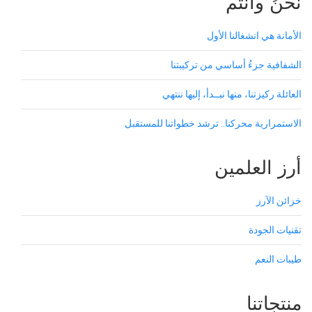
نحنُ وأنتم
الأمانة هي انشغالنا الأول
الشفافية جزءُ أساسي من تركيبتنا
العائلة ركيزتنا، منها نبــدأ، إليها ننتهي
الاستمرارية محركنا.. ترشد خطواتنا للمستقبل
أرز العلمين
خزائن الآرز
تقنيات الجودة
طيبات النعم
منتجاتنا