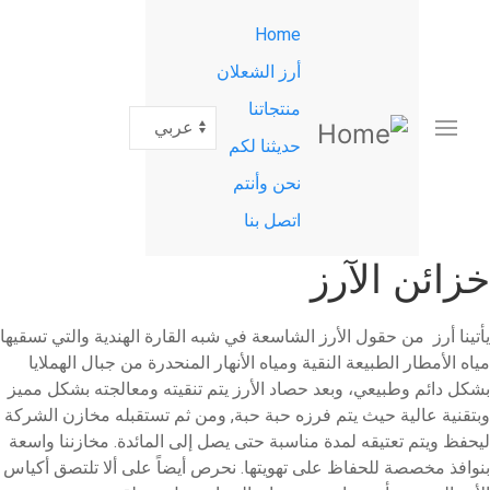
القائمة
تجاوز
Home
إلى
الرئيسية
المحتوى
أرز الشعلان
الرئيسي
منتجاتنا
Select
your
حديثنا لكم
language
نحن وأنتم
اتصل بنا
خزائن الآرز
يأتينا أرز
من حقول الأرز الشاسعة في شبه القارة الهندية والتي تسقيها
مياه الأمطار الطبيعة النقية ومياه الأنهار المنحدرة من جبال الهملايا
بشكل دائم وطبيعي، وبعد حصاد الأرز يتم تنقيته ومعالجته بشكل مميز
وبتقنية عالية حيث يتم فرزه حبة حبة, ومن ثم تستقبله مخازن الشركة
ليحفظ ويتم تعتيقه لمدة مناسبة حتى يصل إلى المائدة. مخازننا واسعة
بنوافذ مخصصة للحفاظ على تهويتها. نحرص أيضاً على ألا تلتصق أكياس